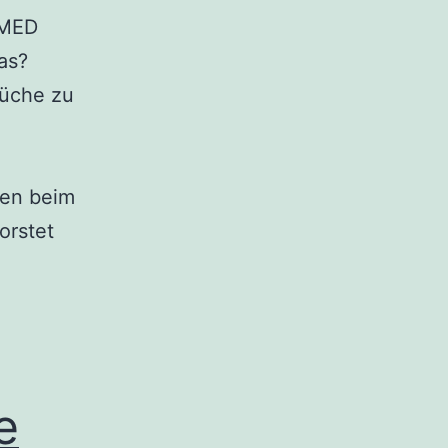
AMED
as?
rüche zu
sen beim
orstet
e