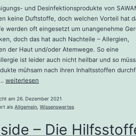
inigungs- und Desinfektionsprodukte von SAW
en keine Duftstoffe, doch welchen Vorteil hat d
ffe werden oft eingesetzt um unangenehme Ge
en, doch das hat auch Nachteile – Allergien,
en der Haut und/oder Atemwege. So eine
llergie ist leider auch nicht heilbar und so müs
dukte mühsam nach ihren Inhaltsstoffen durchf
Keine
,…
weiterlesen
Duftstoffe
icht am
26. Dezember 2021
in
ert als
Allgemein
,
Wissenswertes
unseren
Reinigungs-
side – Die Hilfsstoff
und