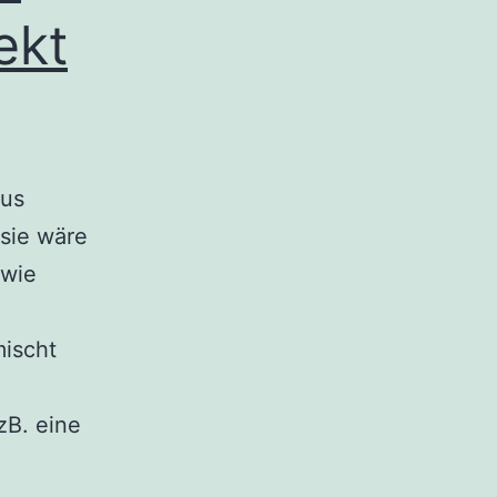
ekt
aus
sie wäre
 wie
mischt
zB. eine