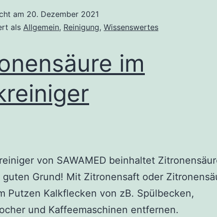
–
icht am
20. Dezember 2021
Die
ert als
Allgemein
,
Reinigung
,
Wissenswertes
Hilfsstoffe
für
ronensäure im
den
reinigenden
kreiniger
Effekt
kreiniger von SAWAMED beinhaltet Zitronensäu
 guten Grund! Mit Zitronensaft oder Zitronens
m Putzen Kalkflecken von zB. Spülbecken,
ocher und Kaffeemaschinen entfernen.