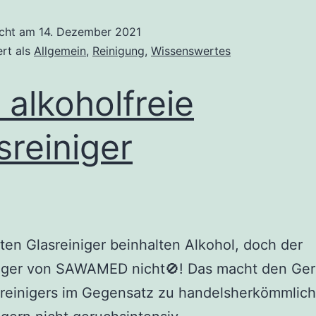
icht am
14. Dezember 2021
ert als
Allgemein
,
Reinigung
,
Wissenswertes
 alkoholfreie
sreiniger
ten Glasreiniger beinhalten Alkohol, doch der
niger von SAWAMED nicht🚫! Das macht den Ge
sreinigers im Gegensatz zu handelsherkömmlic