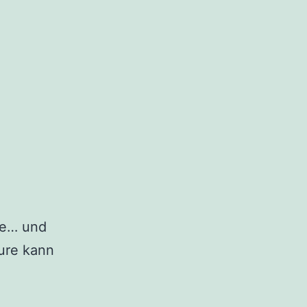
re… und
äure kann