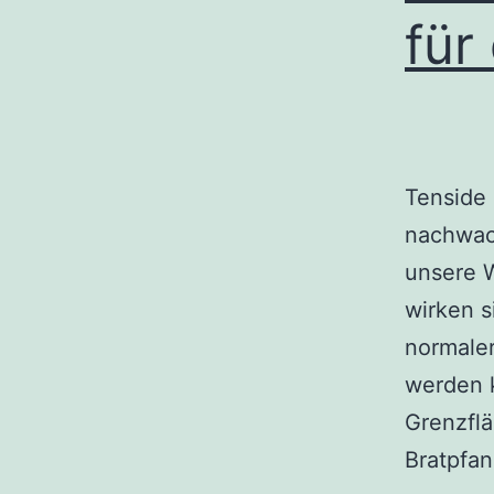
für
Tenside 
nachwac
unsere W
wirken s
normale
werden k
Grenzfl
Bratpfa