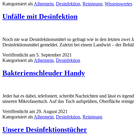
Kategorisiert als
Allgemein
,
Desinfektion
,
Reinigung
,
Wissenswertes
Unfälle mit Desinfektion
Noch nie war Desinfektionsmittel so gefragt wie in den letzten zwei
Desinfektionsmittel gemeldet. Zuletzt bei einem Landwirt – der Behäl
Veröffentlicht am
5. September 2021
Kategorisiert als
Allgemein
,
Desinfektion
Bakterienschleuder Handy
Jeder hat es dabei, telefoniert, schreibt Nachrichten und lässt es ir
unseren Mikrofasertuch. Auf das Tuch aufsprühen, Oberfläche reinigen
Veröffentlicht am
29. August 2021
Kategorisiert als
Allgemein
,
Desinfektion
,
Reinigung
Unsere Desinfektionstücher