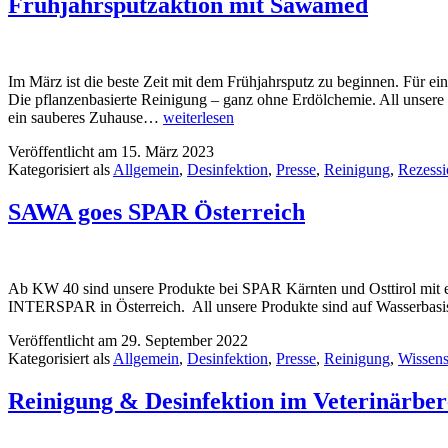
Frühjahrsputzaktion mit Sawamed
Im März ist die beste Zeit mit dem Frühjahrsputz zu beginnen. Für e
Die pflanzenbasierte Reinigung – ganz ohne Erdölchemie. All unsere
ein sauberes Zuhause…
weiterlesen
Veröffentlicht am
15. März 2023
Kategorisiert als
Allgemein
,
Desinfektion
,
Presse
,
Reinigung
,
Rezess
SAWA goes SPAR Österreich
Ab KW 40 sind unsere Produkte bei SPAR Kärnten und Osttirol mit ei
INTERSPAR in Österreich. All unsere Produkte sind auf Wasserbasis,
Veröffentlicht am
29. September 2022
Kategorisiert als
Allgemein
,
Desinfektion
,
Presse
,
Reinigung
,
Wissens
Reinigung & Desinfektion im Veterinärber