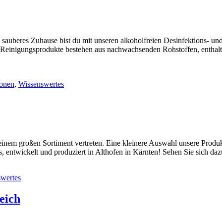
in sauberes Zuhause bist du mit unseren alkoholfreien Desinfektions- 
 Reinigungsprodukte bestehen aus nachwachsenden Rohstoffen, enthalte
ionen
,
Wissenswertes
nem großen Sortiment vertreten. Eine kleinere Auswahl unsere Produkt
 entwickelt und produziert in Althofen in Kärnten! Sehen Sie sich d
wertes
eich