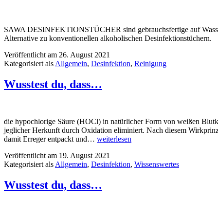
SAWA DESINFEKTIONSTÜCHER sind gebrauchsfertige auf Wasserbasis
Alternative zu konventionellen alkoholischen Desinfektionstüchern.
Veröffentlicht am
26. August 2021
Kategorisiert als
Allgemein
,
Desinfektion
,
Reinigung
Wusstest du, dass…
die hypochlorige Säure (HOCl) in natürlicher Form von weißen Blutkö
jeglicher Herkunft durch Oxidation eliminiert. Nach diesem Wirkprin
damit Erreger entpackt und…
weiterlesen
Veröffentlicht am
19. August 2021
Kategorisiert als
Allgemein
,
Desinfektion
,
Wissenswertes
Wusstest du, dass…