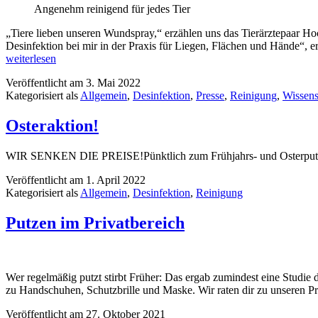
Angenehm reinigend für jedes Tier
„Tiere lieben unseren Wundspray,“ erzählen uns das Tierärztepaar Hoc
Desinfektion bei mir in der Praxis für Liegen, Flächen und Hände“
weiterlesen
Veröffentlicht am
3. Mai 2022
Kategorisiert als
Allgemein
,
Desinfektion
,
Presse
,
Reinigung
,
Wissens
Osteraktion!
WIR SENKEN DIE PREISE!Pünktlich zum Frühjahrs- und Osterputz biet
Veröffentlicht am
1. April 2022
Kategorisiert als
Allgemein
,
Desinfektion
,
Reinigung
Putzen im Privatbereich
Wer regelmäßig putzt stirbt Früher: Das ergab zumindest eine Studie de
zu Handschuhen, Schutzbrille und Maske. Wir raten dir zu unseren P
Veröffentlicht am
27. Oktober 2021