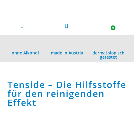
0
ohne Alkohol
made in Austria
dermatologisch
getestet
Tenside – Die Hilfsstoffe
für den reinigenden
Effekt