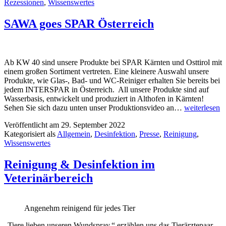
Rezessionen
,
Wissenswertes
SAWA goes SPAR Österreich
Ab KW 40 sind unsere Produkte bei SPAR Kärnten und Osttirol mit
einem großen Sortiment vertreten. Eine kleinere Auswahl unsere
Produkte, wie Glas-, Bad- und WC-Reiniger erhalten Sie bereits bei
jedem INTERSPAR in Österreich. All unsere Produkte sind auf
Wasserbasis, entwickelt und produziert in Althofen in Kärnten!
Sehen Sie sich dazu unten unser Produktionsvideo an…
weiterlesen
Veröffentlicht am
29. September 2022
Kategorisiert als
Allgemein
,
Desinfektion
,
Presse
,
Reinigung
,
Wissenswertes
Reinigung & Desinfektion im
Veterinärbereich
Angenehm reinigend für jedes Tier
„Tiere lieben unseren Wundspray,“ erzählen uns das Tierärztepaar