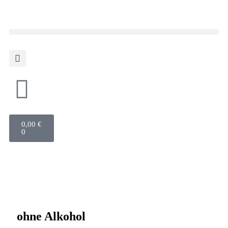
0,00
€
0
ohne Alkohol