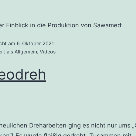
er Einblick in die Produktion von Sawamed:
icht am
6. Oktober 2021
ert als
Allgemein
,
Videos
eodreh
neulichen Dreharbeiten ging es nicht nur ums „G
ken“! Es wurde fleißig gedreht. Zusammen mit