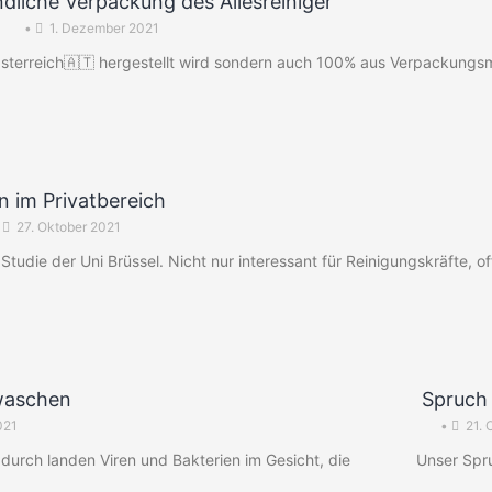
dliche Verpackung des Allesreiniger
•
1. Dezember 2021
Österreich🇦🇹 hergestellt wird sondern auch 100% aus Verpackungsm
n im Privatbereich
27. Oktober 2021
tudie der Uni Brüssel. Nicht nur interessant für Reinigungskräfte, of
waschen
Spruch
021
•
21. 
adurch landen Viren und Bakterien im Gesicht, die
Unser Spr