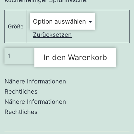
Küchenreiniger Sprühflasche.
Größe
Zurücksetzen
SAWA
In den Warenkorb
Küchenreiniger,
Kanister
Menge
Nähere Informationen
Rechtliches
Nähere Informationen
Rechtliches