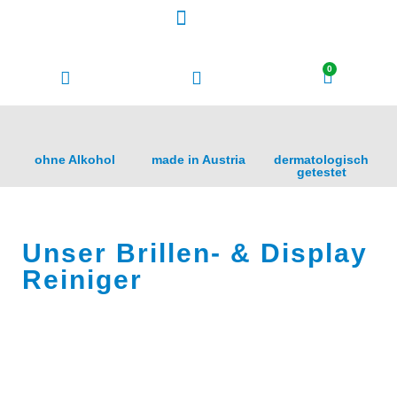
0
ohne Alkohol
made in Austria
dermatologisch
getestet
Unser Brillen- & Display
Reiniger